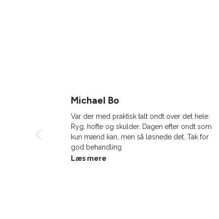
Michael Bo
 forhold
Var der med praktisk talt ondt over det hele.
bindelse
Ryg, hofte og skulder. Dagen efter ondt som
en:
kun mænd kan, men så løsnede det. Tak for
god behandling
sykoterapi
Læs mere
er på
stillende
a jeg gav
sakral
asselig