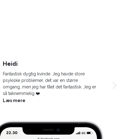
Heidi
Pernil
Fantastisk dygtig kvinde. Jeg havde store
Jeg havde
psykiske problemer, det var en større
til, at f
omgang, men jeg har fået det fantastisk. Jeg er
med et w
så taknemmelig ❤️
Kiroprakt
genoptræ
Læs mere
Læs me
på Midde
OUH, og 
medicin.
Jeg blev 
det en c
22.31
terapi. J