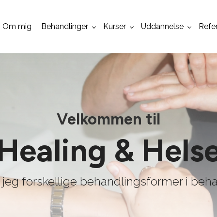
Om mig
Behandlinger
Kurser
Uddannelse
Refe
Velkommen til
Healing & Hels
er jeg forskellige behandlingsformer i be