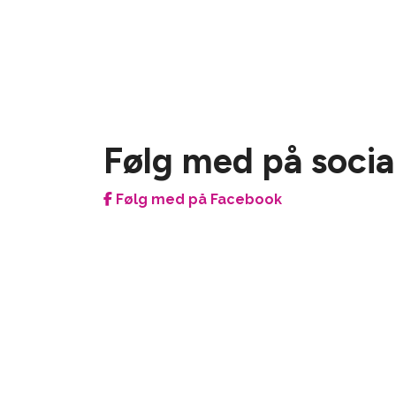
omputer
g lave
egler
rende
r med
Følg med på socia
alinger.
Følg med på Facebook