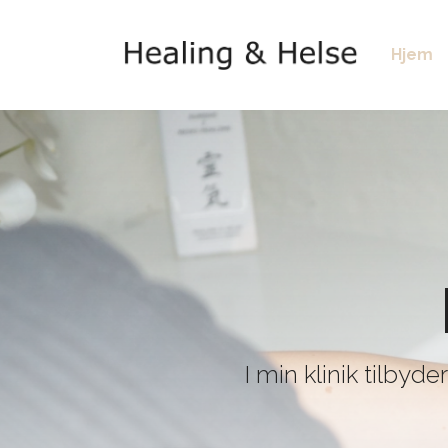
Gå
til
Hjem
hovedindhold
I min klinik tilbyd