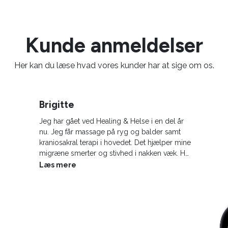
Kunde anmeldelser
Her kan du læse hvad vores kunder har at sige om os.
Brigitte
Jeg har gået ved Healing & Helse i en del år
nu. Jeg får massage på ryg og balder samt
kraniosakral terapi i hovedet. Det hjælper mine
migræne smerter og stivhed i nakken væk. Har
altid været glad for at komme ved Healing &
Læs mere
Helse, da jeg får læsset af samtidig med.
Healing & Helse har i den grad hjulpet mig
igennem min hverdag.