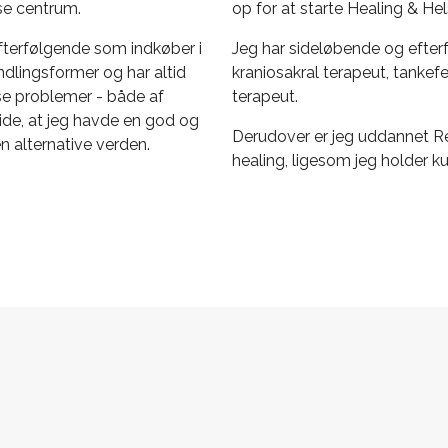
nse centrum.
op for at starte Healing & Hel
fterfølgende som indkøber i
Jeg har sideløbende og efte
andlingsformer og har altid
kraniosakral terapeut, tanke
se problemer - både af
terapeut.
vide, at jeg havde en god og
Derudover er jeg uddannet Reik
n alternative verden.
healing, ligesom jeg holder ku