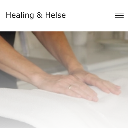
Gå
til
hovedindhold